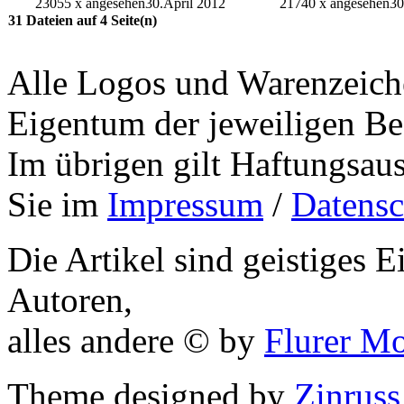
23055 x angesehen
30.April 2012
21740 x angesehen
30
31 Dateien auf 4 Seite(n)
Alle Logos und Warenzeiche
Eigentum der jeweiligen Bes
Im übrigen gilt Haftungsaus
Sie im
Impressum
/
Datensc
Die Artikel sind geistiges 
Autoren,
alles andere © by
Flurer M
Theme designed by
Zinruss