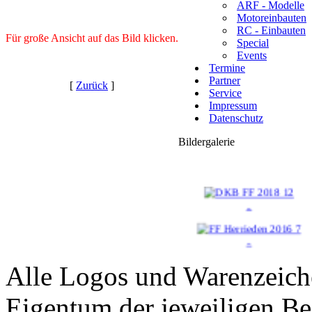
ARF - Modelle
Motoreinbauten
RC - Einbauten
Für große Ansicht auf das Bild klicken.
Special
Events
Termine
Partner
[
Zurück
]
Service
Impressum
Datenschutz
Bildergalerie
..
..
Alle Logos und Warenzeiche
..
Eigentum der jeweiligen Bes
..