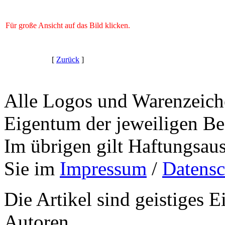
..
Für große Ansicht auf das Bild klicken.
..
[
Zurück
]
..
Alle Logos und Warenzeiche
..
Eigentum der jeweiligen Bes
..
Im übrigen gilt Haftungsaus
..
Sie im
Impressum
/
Datensc
Die Artikel sind geistiges 
Autoren,