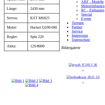
ARF - Modelle
Motoreinbauten
Länge:
2430 mm
RC - Einbauten
Special
Servos:
KST MS825
Events
Termine
Partner
Motor:
Hacker Q100-6M
Service
Impressum
Regler:
Spin 220
Datenschutz
Akku:
12S/8000
Bildergalerie
..
..
..
..