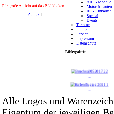
ARF - Modelle
Für große Ansicht auf das Bild klicken.
Motoreinbauten
RC - Einbauten
[
Zurück
]
Special
Events
Termine
Partner
Service
Impressum
Datenschutz
Bildergalerie
..
..
Alle Logos und Warenzeiche
..
Eigentum der jeweiligen Bes
..