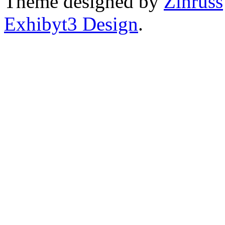
Theme designed by
Zinruss
Exhibyt3 Design
.