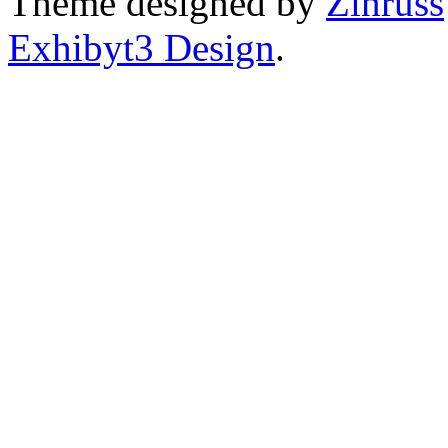
Theme designed by
Zinruss
Exhibyt3 Design
.