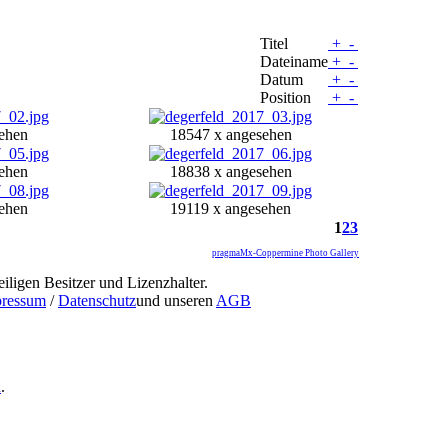
Titel
+
-
Dateiname
+
-
Datum
+
-
Position
+
-
ehen
18547 x angesehen
ehen
18838 x angesehen
ehen
19119 x angesehen
1
2
3
pragmaMx-Coppermine Photo Gallery
iligen Besitzer und Lizenzhalter.
ressum
/
Datenschutz
und unseren
AGB
n
.