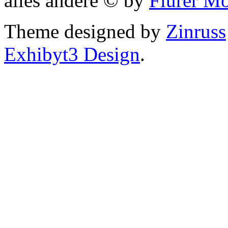
alles andere © by
Flurer M
Theme designed by
Zinruss
Exhibyt3 Design
.