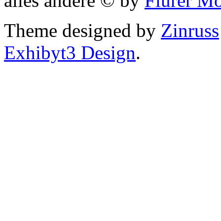
alles andere © by
Flurer M
Theme designed by
Zinruss
Exhibyt3 Design
.