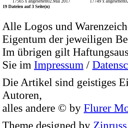
17565 x angesehen
02.Mai 2017
17749 x angesehen
0
19 Dateien auf 3 Seite(n)
Alle Logos und Warenzeiche
Eigentum der jeweiligen Bes
Im übrigen gilt Haftungsaus
Sie im
Impressum
/
Datensc
Die Artikel sind geistiges 
Autoren,
alles andere © by
Flurer M
Theme designed by
Zinruss