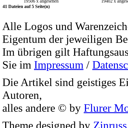
19506 x angesehen
19402 x anges
41 Dateien auf 5 Seite(n)
Alle Logos und Warenzeiche
Eigentum der jeweiligen Bes
Im übrigen gilt Haftungsaus
Sie im
Impressum
/
Datensc
Die Artikel sind geistiges 
Autoren,
alles andere © by
Flurer M
Theme designed by
Zinruss