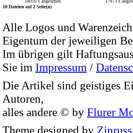
18010 x angesehen
17973 x anges
10 Dateien auf 2 Seite(n)
Alle Logos und Warenzeiche
Eigentum der jeweiligen Bes
Im übrigen gilt Haftungsaus
Sie im
Impressum
/
Datensc
Die Artikel sind geistiges 
Autoren,
alles andere © by
Flurer M
Theme designed by
Zinruss