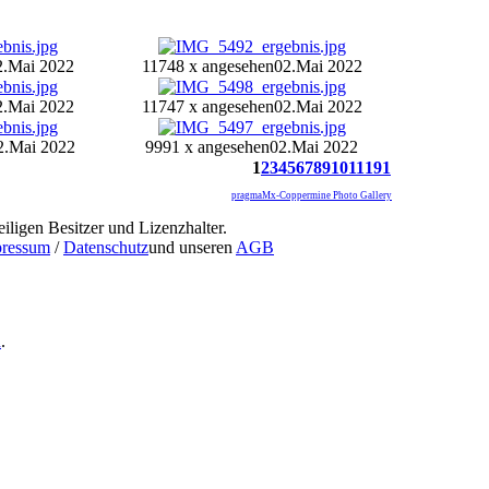
2.Mai 2022
11748 x angesehen
02.Mai 2022
2.Mai 2022
11747 x angesehen
02.Mai 2022
2.Mai 2022
9991 x angesehen
02.Mai 2022
1
2
3
4
5
6
7
8
9
10
11
191
pragmaMx-Coppermine Photo Gallery
iligen Besitzer und Lizenzhalter.
ressum
/
Datenschutz
und unseren
AGB
n
.