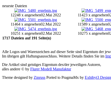
neueste Dateien
12248 x angesehen
02.Mai 2022
11423 x angesehen
0
11464 x angesehen
02.Mai 2022
11589 x angesehen
0
10251 x angesehen
02.Mai 2022
10275 x angesehen
0
1717 Dateien auf 191 Seite(n)
Alle Logos und Warenzeichen auf dieser Seite sind Eigentum der jewe
Im übrigen gilt Haftungsausschluss. Weitere Details finden Sie im
Imp
Die Artikel sind geistiges Eigentum des/der jeweiligen Autoren,
alles andere © by
Flurer Modell Manufaktur
Theme designed by
Zinruss
Ported to PragmaMx by
Exhibyt3 Desig